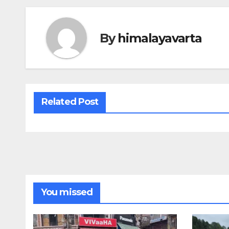
By
himalayavarta
Related Post
You missed