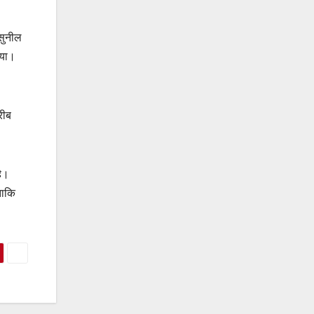
सुनील
गया।
रीब
है।
ताकि